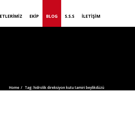
ETLERIMIZ
EKIP
BLOG
S.S.S
İLETIŞIM
Home
Tag: hidrolik direksiyon kutu tamiri beylikdüzü