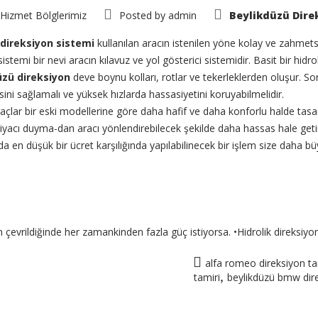
Hizmet Bölglerimiz
Posted by
admin
Beylikdüzü Direk
 direksiyon sistemi
kullanılan aracın istenilen yöne kolay ve zahmetsi
istemi bir nevi aracın kılavuz ve yol gösterici sistemidir. Basit bir hidro
üzü direksiyon
deve boynu kolları, rotlar ve tekerleklerden oluşur. Sor
ni sağlamalı ve yüksek hızlarda hassasiyetini koruyabilmelidir.
araçlar bir eski modellerine göre daha hafif ve daha konforlu halde tasa
acı duyma-dan aracı yönlendirebilecek şekilde daha hassas hale getir
en düşük bir ücret karşılığında yapılabilinecek bir işlem size daha b
çevrildiğinde her zamankinden fazla güç istiyorsa. •Hidrolik direksiyon 
alfa romeo direksiyon ta
,
tamiri
beylikdüzü bmw dire