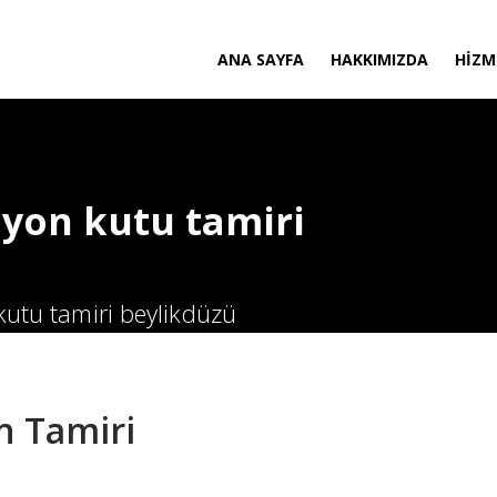
ANA SAYFA
HAKKIMIZDA
HIZM
iyon kutu tamiri
 kutu tamiri beylikdüzü
n Tamiri