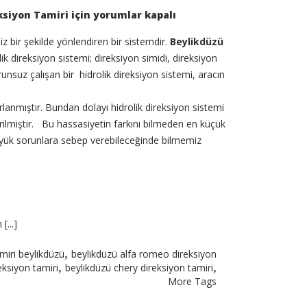
siyon Tamiri için
yorumlar kapalı
z bir şekilde yönlendiren bir sistemdir.
Beylikdüzü
lik direksiyon sistemi; direksiyon simidi, direksiyon
unsuz çalışan bir hidrolik direksiyon sistemi, aracın
rlanmıştır. Bundan dolayı hidrolik direksiyon sistemi
ilmiştir. Bu hassasiyetin farkını bilmeden en küçük
üyük sorunlara sebep verebileceğinde bilmemiz
[...]
,
miri beylikdüzü
beylikdüzü alfa romeo direksiyon
,
,
ksiyon tamiri
beylikdüzü chery direksiyon tamiri
More Tags