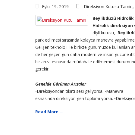
Eylül 19, 2019
Direksiyon Kutusu Tamiri
,
Beylikdüzü Hidrolik
Hidrolik direksiyon
s
dişli kutusu,
Beylikd
park edilmesi sırasında kolayca manevra yapabilmesi
Gelişen teknoloji ile birlikte günümüzde kullanılan 
de her geçen gün daha modern ve insan gücüne ihtiy
bir arıza esnasında müdahale edilmemesi durumunda 
gerekir.
Genelde Görünen Arızalar
•Direksiyondan tıkırtı sesi geliyorsa. •Manevra
esnasında direksiyon geri toplamı yorsa. •Direksiyon 
Read More ...