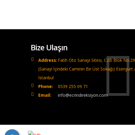
Bize Ulaşın
Address:
Fatih Oto Sanayi Sitesi, C2B Blok No:29
(Sanayi İçindeki Caminin Bir Üst Sokağı) Esenyurt 
İstanbul
Phone:
0539 255 09 71
Email:
info@ecrindireksiyon.com