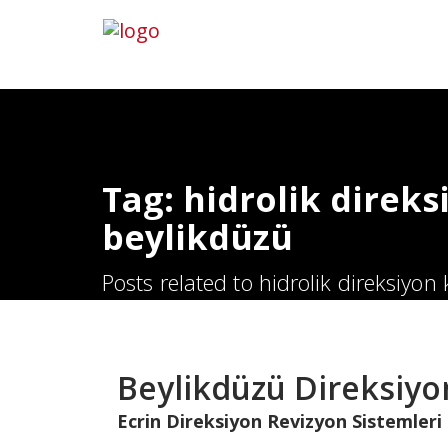
Tag: hidrolik direks
beylikdüzü
Posts related to hidrolik direksiyon
Beylikdüzü Direksiyo
Ecrin Direksiyon Revizyon Sistemleri