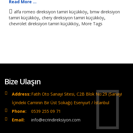
Read More ...
,
alfa romeo direksiyon tamiri küçükköy
bmw direksiyon
,
,
tamiri küçükköy
chery direksiyon tamiri küçükköy
,
chevrolet direksiyon tamiri küçükköy
More Tags
Bize Ulaşın
Address:
Fatih Oto Sanayi Sitesi, C2B Blok No:29 (Sanayi
İçindeki Caminin Bir Üst Sokağı) Esenyurt / İstanbul
Phone:
0539 255 09 71
Email:
info@ecrindireksiyon.com