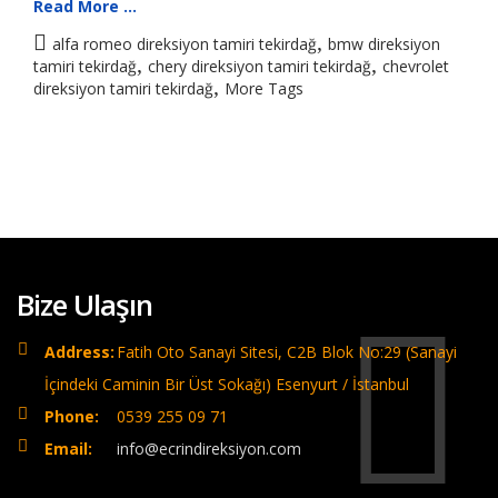
Read More ...
,
alfa romeo direksiyon tamiri tekirdağ
bmw direksiyon
,
,
tamiri tekirdağ
chery direksiyon tamiri tekirdağ
chevrolet
,
direksiyon tamiri tekirdağ
More Tags
Bize Ulaşın
Address:
Fatih Oto Sanayi Sitesi, C2B Blok No:29 (Sanayi
İçindeki Caminin Bir Üst Sokağı) Esenyurt / İstanbul
Phone:
0539 255 09 71
Email:
info@ecrindireksiyon.com