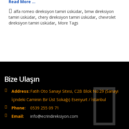
Read More ...
,
alfa romeo direksiyon tamiri üsküdar
bmw direksiyon
,
,
tamiri üsküdar
chery direksiyon tamiri üsküdar
chevrolet
,
direksiyon tamiri üsküdar
More Tags
Bize Ulaşın
Address:
Fatih Oto Sanayi Sitesi, C2B Blok No:29 (Sanayi
İçindeki Caminin Bir Üst Sokağı) Esenyurt / İstanbul
Phone:
0539 255 09 71
Email:
info@ecrindireksiyon.com