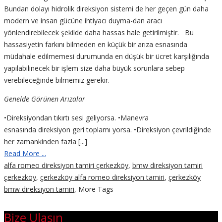
Bundan dolayı hidrolik direksiyon sistemi de her geçen gün daha
modern ve insan gücüne ihtiyacı duyma-dan aracı
yönlendirebilecek şekilde daha hassas hale getirilmiştir. Bu
hassasiyetin farkını bilmeden en küçük bir arıza esnasında
müdahale edilmemesi durumunda en düşük bir ücret karşılığında
yapılabilinecek bir işlem size daha büyük sorunlara sebep
verebileceğinde bilmemiz gerekir.
Genelde Görünen Arızalar
•Direksiyondan tıkırtı sesi geliyorsa. •Manevra
esnasında direksiyon geri toplamı yorsa. •Direksiyon çevrildiğinde
her zamankinden fazla [...]
Read More ...
alfa romeo direksiyon tamiri çerkezköy
,
bmw direksiyon tamiri
çerkezköy
,
çerkezköy alfa romeo direksiyon tamiri
,
çerkezköy
bmw direksiyon tamiri
,
More Tags
Bize Ulaşın