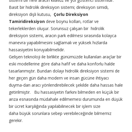
sistemi bir nevi aracın kılavuz ve yol gösterici sistemidir.
Basit bir hidrolik direksiyon sistemi; direksiyon simidi,
direksiyon dişli kutusu,
Çorlu Direksiyon
Tamiridireksiyon
deve boynu kolları, rotlar ve
tekerleklerden oluşur. Sorunsuz çalışan bir hidrolik
direksiyon sistemi, aracın park edilmesi sırasında kolayca
manevra yapabilmesini sağlamalı ve yüksek hızlarda
hassasiyetini koruyabilmelidir.
Gelişen teknoloji ile birlikte günümüzde kullanılan araçlar bir
eski modellerine göre daha hafif ve daha konforlu halde
tasarlanmıştır. Bundan dolayı hidrolik direksiyon sistemi de
her geçen gün daha modern ve insan gücüne ihtiyacı
duyma-dan aracı yönlendirebilecek şekilde daha hassas hale
getirilmiştir. Bu hassasiyetin farkını bilmeden en küçük bir
arıza esnasında müdahale edilmemesi durumunda en düşük
bir ücret karşılığında yapılabilinecek bir işlem size
daha büyük sorunlara sebep verebileceğinde bilmemiz
gerekir.