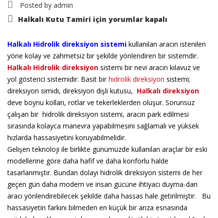
Posted by
admin
Halkalı Kutu Tamiri için
yorumlar kapalı
Halkalı Hidrolik direksiyon sistemi
kullanılan aracın istenilen
yöne kolay ve zahmetsiz
bir şekilde yönlendiren bir sistemdir.
Halkalı Hidrolik direksiyon
sistemi bir nevi aracın kılavuz
ve
yol gösterici sistemidir.
Basit bir
hidrolik direksiyon
sistemi;
direksiyon simidi, direksiyon dişli kutusu,
Halkalı direksiyon
deve boynu kolları, rotlar ve tekerleklerden oluşur. Sorunsuz
çalışan bir
hidrolik direksiyon sistemi, aracın park edilmesi
sırasında kolayca manevra yapa
bilmesini sağlamalı ve yüksek
hızlarda hassasiyetini koruyabilmelidir.
Gelişen teknoloji ile birlikte günümüzde kullanılan araçlar bir eski
modellerine
göre daha hafif ve daha konforlu halde
tasarlanmıştır. Bundan dolayı hidrolik
direksiyon sistemi de her
geçen gün daha modern ve insan gücüne ihtiyacı duyma-
dan
aracı yönlendirebilecek şekilde daha hassas hale getirilmiştir.
Bu
hassasiyetin farkını bilmeden en küçük bir arıza esnasında