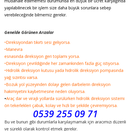
müdahale edilme
mesi durumunda en düşük bir ücret karşılığında
yapılabilinecek bir işlem size daha
büyük sorunlara sebep
verebileceğinde bilmemiz gerekir.
Genelde Görünen Arızalar
•
Direksiyondan tıkırtı sesi geliyorsa.
•
Manevra
esnasında direksiyon geri toplamı yorsa.
•
Direksiyon çevrildiğinde her zamankinden fazla güç istiyorsa.
•
Hidrolik direksiyon kutusu yada hidrolik direksiyon pompasında
yağ sızıntısı varsa.
•
Bozuk yol yüzeyinden dolayı gelen darbelerin direksiyon
hakimiyetini kaybetmesine neden oluyorsa.
•
Araç dar ve virajlı yollarda sürülürken hidrolik direksiyon sistemi
ön tekerlekleri çabuk, kolay ve hızlı bir şekilde çeviremiyorsa.
0539 255 09 71
Bu ve bunun gibi durumlarla karşılaşmamak için aracımızı düzenli
ve sürekli olarak kontrol etmek gerekir.