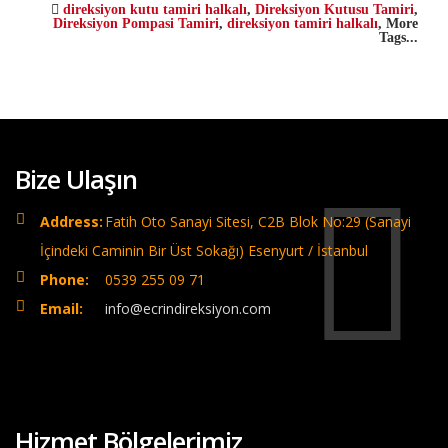
direksiyon kutu tamiri halkalı
,
Direksiyon Kutusu Tamiri
,
Direksiyon Pompasi Tamiri
,
direksiyon tamiri halkalı
,
More
Tags...
Bize Ulaşın
Address:
Fatih Oto Sanayi Sitesi, C2B Blok No:29 (Sanayi
İçindeki Caminin Bir Üst Sokağı) Esenyurt / İstanbul
Phone:
0539 255 09 71
Email:
info@ecrindireksiyon.com
Hizmet Bölgelerimiz